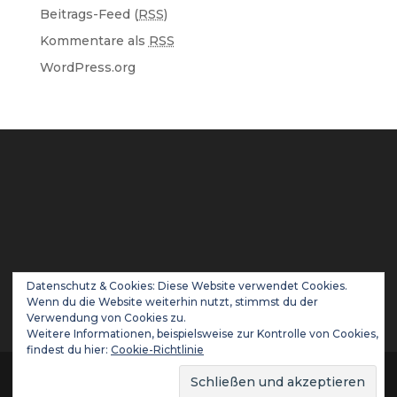
Beitrags-Feed (
RSS
)
Kommentare als
RSS
WordPress.org
Datenschutz & Cookies: Diese Website verwendet Cookies.
Wenn du die Website weiterhin nutzt, stimmst du der
Verwendung von Cookies zu.
Weitere Informationen, beispielsweise zur Kontrolle von Cookies,
findest du hier:
Cookie-Richtlinie
© André Bauer |
ANDRE-BAUER.COM
| 0152 -
54621420 |
info@andre-bauer.com