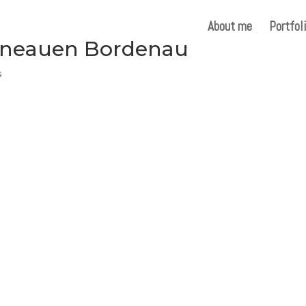
About me
Portfol
eineauen Bordenau
s